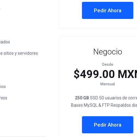
L
Pedir Ahora
cados
Negocio
 sitios y servidores
Desde
$499.00 MX
Mensual
ios
nios
250 GB
SSD 50 usuarios de corr
Bases MySQL & FTP Respaldos dia
Pedir Ahora